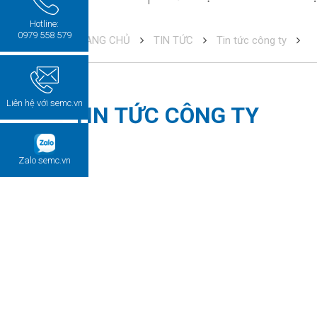
Hotline:
0979 558 579
TRANG CHỦ
TIN TỨC
Tin tức công ty
Liên hệ với semc.vn
TIN TỨC CÔNG TY
Zalo semc.vn