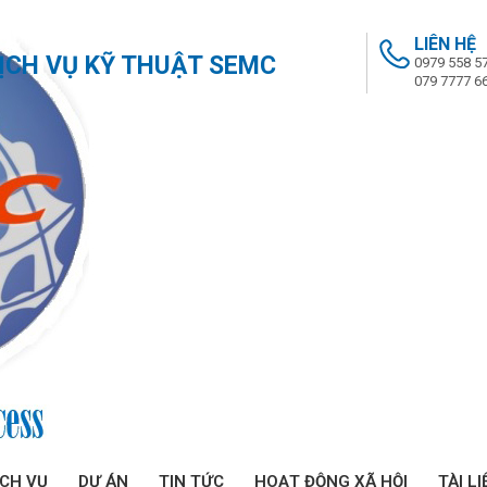
LIÊN HỆ
ỊCH VỤ KỸ THUẬT SEMC
0979 558 5
079 7777 6
ỊCH VỤ
DỰ ÁN
TIN TỨC
HOẠT ĐỘNG XÃ HỘI
TÀI LI