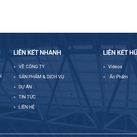
LIÊN KẾT NHANH
LIÊN KẾT H
VỀ CÔNG TY
Videos
í
SẢN PHẨM & DỊCH VỤ
Ấn Phẩm
DỰ ÁN
TIN TỨC
LIÊN HỆ