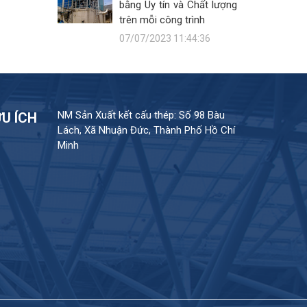
bằng Uy tín và Chất lượng
trên mỗi công trình
07/07/2023 11:44:36
NM Sản Xuất kết cấu thép: Số 98 Bàu
ỮU ÍCH
Lách, Xã Nhuận Đức, Thành Phố Hồ Chí
Minh