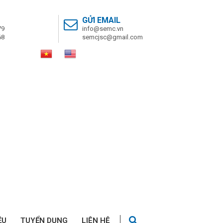
GỬI EMAIL
79
info@semc.vn
68
semcjsc@gmail.com
ỆU
TUYỂN DỤNG
LIÊN HỆ