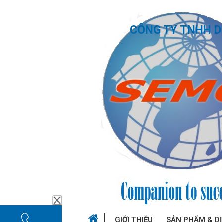
CÔNG TY TNHH D
GIỚI THIỆU
SẢN PHẨM & D