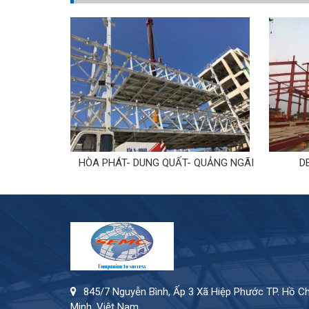
TP.HCM
HÒA PHÁT- DUNG QUẤT- QUẢNG NGÃI
D
845/7 Nguyễn Bình, Ấp 3 Xã Hiệp Phước TP. Hồ Ch
Minh, Việt Nam