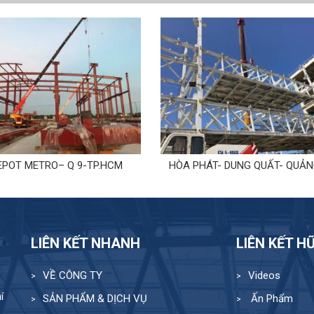
EPOT METRO– Q 9-TP.HCM
HÒA PHÁT- DUNG QUẤT- QUẢN
LIÊN KẾT NHANH
LIÊN KẾT H
VỀ CÔNG TY
Videos
í
SẢN PHẨM & DỊCH VỤ
Ấn Phẩm