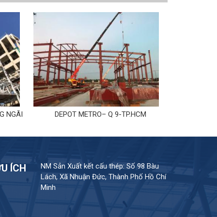
G NGÃI
DEPOT METRO– Q 9-TP.HCM
HÒA PHÁT-
NM Sản Xuất kết cấu thép: Số 98 Bàu
ỮU ÍCH
Lách, Xã Nhuận Đức, Thành Phố Hồ Chí
Minh