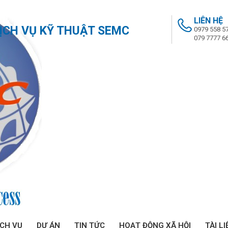
LIÊN HỆ
ỊCH VỤ KỸ THUẬT SEMC
0979 558 5
079 7777 6
ỊCH VỤ
DỰ ÁN
TIN TỨC
HOẠT ĐỘNG XÃ HỘI
TÀI LI