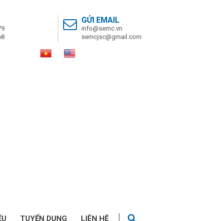
GỬI EMAIL
79
info@semc.vn
68
semcjsc@gmail.com
ỆU
TUYỂN DỤNG
LIÊN HỆ