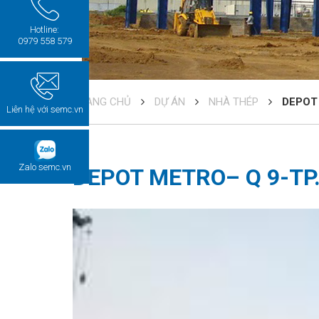
Hotline:
0979 558 579
TRANG CHỦ
DỰ ÁN
NHÀ THÉP
DEPOT
Liên hệ với semc.vn
Zalo semc.vn
DEPOT METRO– Q 9-T